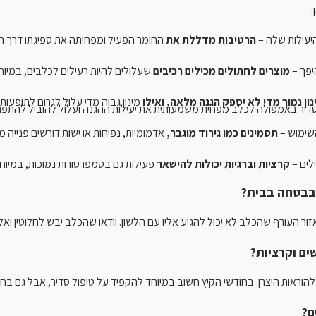
ן
 היעילות שלה
הרטיבות מדללת את
החומר הפעיל ומפחיתה את ספיגתו דרך העו
להיפך
מוצרים לחתולים מכילים רכיבים
שעלולים להיות רעילים לכלבים, במיוחד
נון נמוך מדי לא יספק הגנה מלאה, ואילו
מינון גבוה מדי עלול לגרום לתופעות 
דיר באמפולה לכלב מפחית משמעותית את יעילות ההגנה ועלול להוביל להתפר
 השימוש
תסמינים כמו גירוד מוגבר,
אדמומיות, נפיחות או ישות דורשים פנייה 
עילים
קרציות וברגיות יכולות להישאר
פעילות גם בטמפרטורות נמוכות, במיוח
ב בבטחה בבית
הכלב לא יכול להגיע אליו עם הלשון. וודאו שהכלב יבש לחלוטין ואל תרחצו אותו 48 שעות לפני
שים וקרציות
וראות היצרן. בחודשי הקיץ חשוב במיוחד להקפיד על טיפול סדיר, אבל גם בחו
ים