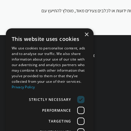
ידועות או לכלבים צעירים מאוד, מומלץ להתייעץ עם
×
This website uses cookies
We use cookies to personalise content, ads
זמינים לשירותך!
and to analyse our traffic. We also share
אפשר גם בטלפון 077-998-5397
information about your use of our site with
6808*
our advertising and analytics partners who
may combine it with other information that
you’ve provided to them or that they’ve
עקבו אחרינו
collected from your use of their services.
Privacy Policy
STRICTLY NECESSARY
PERFORMANCE
TARGETING