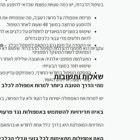
בטיפול הדברתי, יש כמה טעויות נפוצות שכדאי להימנע מה:
מריחת אמפולה על פרווה רטובה, מה שמפחית את –
ולהימנע מרחצה במשך 48 שעות לאחר הטיפול.
שימוש במוצרים המיועדים לחתולים על כלבים או  –
להיות חלשים מדי עבור כלבים גדולים.
אי-הקפדה על מינון נכון בהתאם למשקל הכלב –
מי
עקביות היא מפתח להצלחת הטיפול ההדברתי. שימוש לא ס.
המתאים לטווח המשקל הספציפי.
התעלמות מסימני אלרגיה או תגובה שלילית לאחר –
שימוש חוזר במוצר הבעייתי.
הפסקת הטיפול בחודשי החורף, כשמזיקים עדיין פ –
שאלות ותשובות
קשר לעונה או למזג האוויר.
מהי הדרך הטובה ביותר למרוח אמפולה לכל?
יש למרוח את האמפולה ישירות על העור ולא על הפרווה, באזור העורף ש.
באיזו תדירויות להשתמש באמפולות נגד פרעו?
התדירות המומלצת היא בדרך כלל אחת לחודש או בהתאם לה.
האם אמפולות מתאימות לכל גזעי וגדלי הכלב?