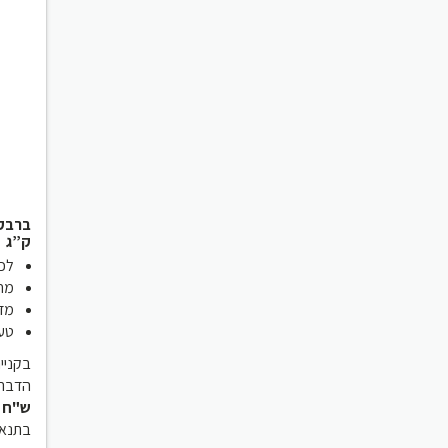
ק”ג
לכלב
מחזיק
מדב
טעי
בקניי
הדברה
ש"ח 
בתנאי