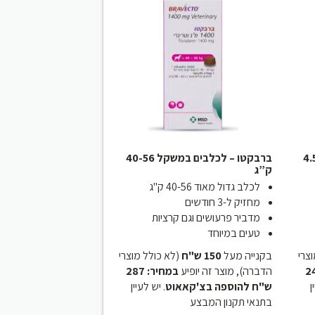
שקל 4.5-10
ברבקטו – לכלבים במשקל 40-56
ק”ג
לכלב גדול מאוד 40-56 ק"ג
מחזיק ל-3 חודשים
מדביר פרעושים וגם קרציות
טעים במיוחד
(רי
בקנייה מעל
150 ש"ח
(לא כולל מוצרי
: 247
הדברה), מוצר זה יופיע
במחיר: 287
.
ש"ח להוספה בצ'קאאוט
. יש לעיין
בתנאי תקנון המבצע