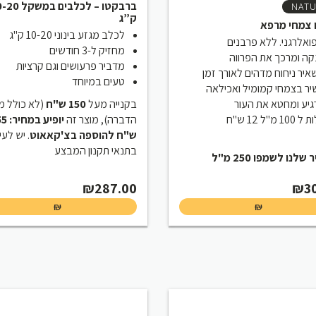
ברבקטו – לכלבים במ
NAT
ק”ג
 צמחי מרפא
לכלב מגזע בינוני 10-20 ק"ג
ואלרגני. ללא פרבנים
מחזיק ל-3 חודשים
ה ומרכך את הפרווה
מדביר פרעושים וגם קרציות
יר ניחוח מדהים לאורך זמן
טעים במיוחד
ר בצמחי קמומיל ואכילאה
יע ומחטא את העור
בקנייה מעל
150 ש"ח
לא כולל מוצ
100 מ"ל 12 ש"ח
הדברה), מוצר זה
יופיע
במחי
ש"ח להוספה בצ'קאאוט
 יש לעיין
בתנאי תקנון המבצע
לנו לשמפו 250 מ"ל
₪
287.00
₪
3
₪
₪