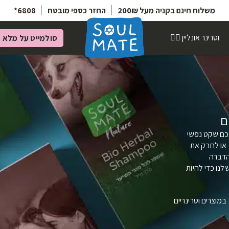
6808*
החזר כספי מובטח
משלוח חינם בקניה מעל 200₪
וטרינר אונליין 👩‍⚕️
סולמייט על מלא
מ
ם
מכם שקט נפשי
 או לחבק את
 הדברה
נו כדי להיות
מוצרים וטרינריים