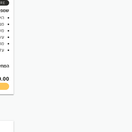
URE
שמפו
היפ
מנק
משא
עשי
מרג
עלות ל 
המחיר ש
0.00