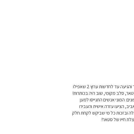
השמועה התפשטה במהרה ברחבי העיר והגיעה עד לחדשות ערוץ 2 שאפילו
סטאר, סלב מקומי, שוב היה בכותרות
ם: המוני אנשים התגייסו למען
ב, הציעו עזרה אישית והעבירו
ה ובזכות כל מי שביקש לקחת חלק
הצלת חייו של סטאר