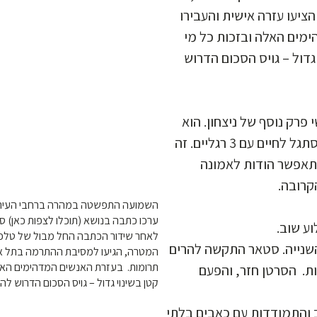
יעו עזרה אישית והעבירו
מים האלה ובזכות כל מי
דול – גויס הסכום הדרוש
 פרק נוסף של ניצחון. הוא
עבר בהצלחה את הטיפולים והסתגל לחיים עם 3 רגליים. זה
התאפשר הודות לאמונה
הקרובה
ערכו כתבה בנושא (תוכלו לצפות כאן) !
וע שוב
לאחר שידור הכתבה החל מבול של טלפוני
השנייה. סטאר התקשה להרים
המטרה, הגיעו למסיבת ההתרמה בתל אבי
תרומות. בעזרת האנשים המדהימים האל
ת. הסרטן חזר, והפעם
קטן בשינוי גדול – גויס הסכום הדרוש ל!
והתמודדות עם כאבים בלתי