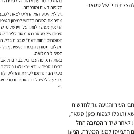
בהחלטה מודעת ולהתרגל לפרידה הק
ולהצלת חייו של סטאר
חלופות קשות ומורכבות.
גיל לא היסס. הוא החליט לצאת למבצ
מחיר את הסכום הדרוש למימון הטיפול.
הרי איך אפשר לוותר על חייו של מי ?
סיפורו של סטאר נגע מאוד לליבם של 
המומחים “חוות דעת” שבבית ברל. הם
תשלום, תמורת הבטחה אישית מגיל ש
הטיפול במלואה.
באותה תקופה עבד גיל בבר בתל אביב
רבים נוספים שוודאי ירצו לעזור לכל.
בעלי הבר נרתמו לעזרתו והחליטו” –
מבצע לילי שכל הכנסותיו יתרמו לטיפ.
">
 העיר והגיעה עד לחדשות
 בנושא (תוכלו לצפות כאן) סטאר
! לאחר שידור הכתבה החל
ם התגייסו למען המטרה, הגיעו