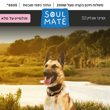
6808*
החזר כספי מובטח
משלוח חינם בקניה מעל 200₪
וטרינר אונליין 👩‍⚕️
סולמייט על מלא
מ