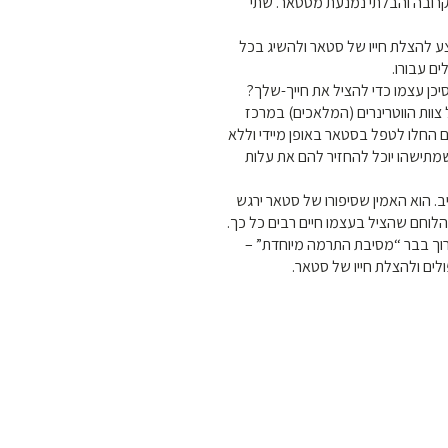
רובה והבלתי נמנעת מסטאר. שתי
ע להצלת חייו של סטאר ולהשיג בכל
ים עבורו
שסיכן עצמו כדי להציל את חייך-שלך
צוות הווטרינרים (המלאכים) במרכז
 החלו לטפל בסטאר באופן מיידי וללא
מתישהו יוכל להחזיר להם את עלות
. הוא האמין שסיפורו של סטאר ירגש
ב הלוחם שהציל בעצמו חיים רבים כל כך
 לערוך בבר “מסיבת התרמה מיוחדת
ולים ולהצלת חייו של סטאר