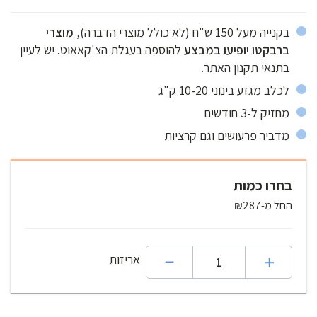
שימרו על הכלב שלכם בריא ומוגן מטפילים. תנו לעצמכם שקט נפשי
וסביבת מגורים נקייה מפרעושים וקרציות בלי החשש ללטף או לחבק את
בקנייה מעל 150 ש"ח (לא כולל מוצרי הדברה),
מוצרי
הסולמייט שלכם ובלי ריחות לוואי כפי שיש לעיתים במוצרי הדברה אחרים
ברבקטו יופיעו במבצע
להוספה בעגלת הצ'קאאוט. יש לעיין
בשוק. בדקנו במשך זמן רב עם הסולמייטס שלנו כדי להיות בטוחים
בתנאי תקנון האתר.
שהמוצר בטוח ויעיל. הטבליה לעיסה, טעימה מאוד וקוטלת פרעושים
וקרציות.
לכלב מגזע בינוני 10-20 ק"ג
מחזיק ל-3 חודשים
מדביר פרעושים וגם קרציות
בחרו כמות
החל מ-₪287
אריזות