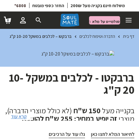
6808*
החזר כספי מובטח
משלוח חינם בקניה מעל 200₪
0
סולמייט על מלא
מועדון הטבות
דף בית
הדברה וטיפוח לכלבים
ברבקטו – לכלבים במשקל 10-20 ק”ג
ברבקטו - לכלבים במשקל 10-
20 ק"ג
בקנייה מעל
150 ש"ח
(לא כולל מוצרי הדברה),
קרא עוד
...
מוצרי
זה יופיע במחיר: 255 ש"ח להוספה
בעגלת הצ'קאאוט.
יש לעיין בתנאי תקנון
האתר.
לתיאור המלא לחצו כאן
גלו עוד על הרכיבים