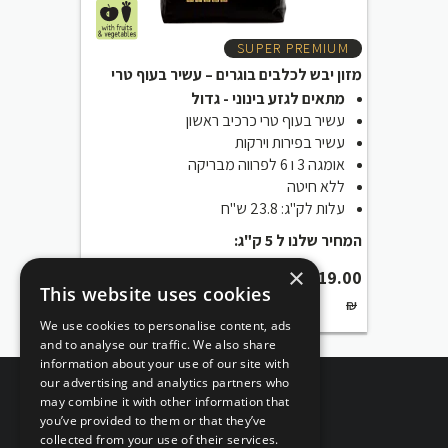
SUPER PREMIUM
מזון יבש לכלבים בוגרים – עשיר בעוף טרי
מתאים לגזע בינוני - גדול
עשיר בעוף טרי כרכיב ראשון
עשיר בפירות וירקות
אומגה 3 ו 6 לפרווה מבריקה
ללא חיטה
עלות לק"ג: 23.8 ש"ח
המחיר שלנו ל 5 ק"ג:
×
₪
119.00
This website uses cookies
₪
We use cookies to personalise content, ads
and to analyse our traffic. We also share
information about your use of our site with
our advertising and analytics partners who
may combine it with other information that
you’ve provided to them or that they’ve
collected from your use of their services.