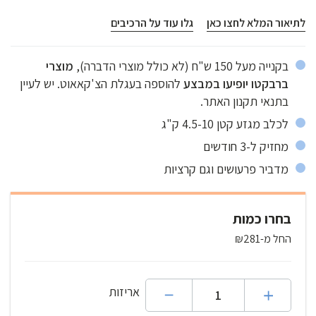
בעגלת הצ'קאאוט.
יש לעיין בתנאי תקנון
האתר.
לתיאור המלא לחצו כאן
גלו עוד על הרכיבים
שימרו על הכלב שלכם בריא ומוגן מטפילים. תנו לעצמכם שקט נפשי
וסביבת מגורים נקייה מפרעושים וקרציות בלי החשש ללטף או לחבק את
בקנייה מעל 150 ש"ח (לא כולל מוצרי הדברה),
מוצרי
הסולמייט שלכם ובלי ריחות לוואי כפי שיש לעיתים במוצרי הדברה אחרים
ברבקטו יופיעו במבצע
להוספה בעגלת הצ'קאאוט. יש לעיין
בשוק. בדקנו במשך זמן רב עם הסולמייטס שלנו כדי להיות בטוחים
בתנאי תקנון האתר.
שהמוצר בטוח ויעיל. הטבליה לעיסה, טעימה מאוד וקוטלת פרעושים
וקרציות.
לכלב מגזע קטן 4.5-10 ק"ג
מחזיק ל-3 חודשים
מדביר פרעושים וגם קרציות
בחרו כמות
החל מ-₪281
אריזות