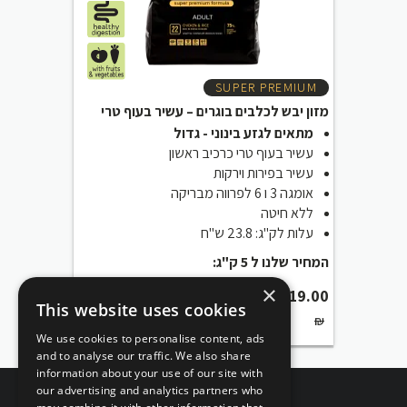
SUPER PREMIUM
מזון יבש לכלבים בוגרים – עשיר בעוף טרי
מתאים לגזע בינוני - גדול
עשיר בעוף טרי כרכיב ראשון
עשיר בפירות וירקות
אומגה 3 ו 6 לפרווה מבריקה
ללא חיטה
עלות לק"ג: 23.8 ש"ח
המחיר שלנו ל 5 ק"ג:
×
₪
119.00
This website uses cookies
₪
We use cookies to personalise content, ads
and to analyse our traffic. We also share
information about your use of our site with
our advertising and analytics partners who