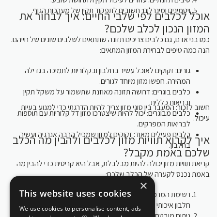
ויטמינים ומינרלים: חשובים לתפקוד תקין של מערכות הגוף.
אוכל לכלבים לפי שלבי החיים: איך לבחור את
המזון הנכון לכלב שלכם?
כמו בני אדם, גם כלבים צריכים תזונה שתתאים לשלבים שונים של חייהם.
הנה כמה טיפים לבחירת המזון המתאים:
גורים: זקוקים לאוכל עשיר בחלבון ובקלוריות לתמיכה בגדילה
המהירה. חפשו מזון מיוחד לגורים.
כלבים בוגרים: דרושה תזונה מאוזנת שתשמור על משקל תקין
ובריאות כללית.
חשוב לזכור: המעבר בין סוגי מזון צריך להיות הדרגתי כדי למנוע בעיות
כלבים מבוגרים: יכול להיות שיצטרכו מזון דל קלוריות עם תוספות
עיכול.
לבריאות המפרקים.
כלבים פעילים מאוד: זקוקים למזון שמכיל הרבה אנרגיה ועשיר
איך לקרוא תוויות מזון לכלבים ולהבין מה הכלב
בחלבון.
שלכם באמת מקבל?
קריאת תוויות מזון יכולה להיות מבלבלת, אבל היא קריטית כדי להבין מה
באמת נכנס לקערה של הכלב שלכם:
×
This website uses cookies
רשימת המרכיבים: מסודרת לפי כמות, מהגבוה לנמוך. חפשו מקור
חלבון איכותי כמרכיב ראשון.
We use cookies to personalise content, ads
ניתוח מובטח: מציג את אחוזי החלבון, השומן והסיבים. השוו בין