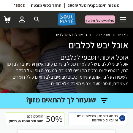
6808*
החזר כספי מובטח
משלוח חינם בקניה מעל 200₪
0
סולמייט על מלא
מועדון הטבות
דף בית
אוכל לכלבים
אוכל יבש לכלבים
אוכל יבש לכלבים
אוכל איכותי וטבעי לכלבים
אוכל יבש לכלבים של סולמייט מכיל בשר כרכיב ראשון ועשיר בחלבון מן
החי, בויטמינים ומינרלים החיוניים לתמיכה במערכות גופו של הכלב
ולשמירה על בריאותו, עשוי מרכיבים טבעיים בלבד ואינו כולל חומרים
משמרים, תוספי טעם וצבעי מאכל מלאכותיים.
שנעזור לך להתאים מזון?
50%
כל מוצרי המזון היבש מיוצרים
חוסכים לכם
ומיובאים מאירופה
מהמחיר הממוצע בשוק