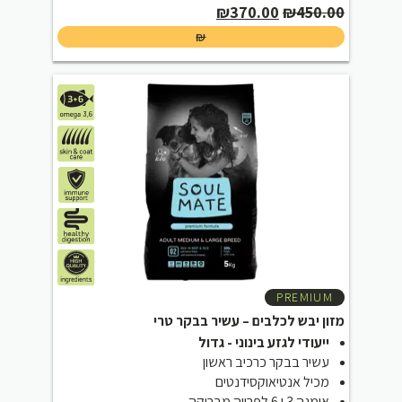
Current
Original
₪
370.00
₪
450.00
price
price
₪
is:
was:
₪370.00.
₪450.00.
PREMIUM
מזון יבש לכלבים – עשיר בבקר טרי
ייעודי לגזע בינוני - גדול
עשיר בבקר כרכיב ראשון
מכיל אנטיאוקסידנטים
אומגה 3 ו 6 לפרווה מבריקה