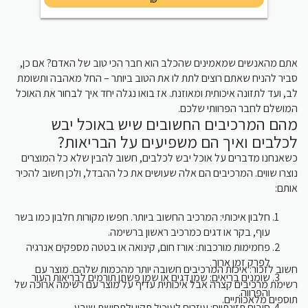
אתם מהאנשים שמאמינים שהכלב הוא חבר הכי טוב של האדם? אם כן,
סביר להניח שאתם רוצים לתת לו את הטוב ביותר – החל מאהבה ותשומת
לב, ועד לתזונה איכותית ומאוזנת. אז בואו נגלה יחד איך לבחור את האוכל
המושלם לחבר הפרוותי שלכם.
מהם המרכיבים החשובים שיש באוכל יבש
לכלבים ואיך הם משפיעים על הבריאות?
כשאנחנו מדברים על אוכל יבש לכלבים, חשוב להבין שלא כל המוצרים
נוצרו שווים. המרכיבים הם אלה שעושים את כל ההבדל, ולכן חשוב להכיר
אותם:
חלבון איכותי: המרכיב החשוב ביותר. חפשו מקורות חלבון כמו בשר
עוף, בקר או דגים כמרכיב ראשון ברשימה.
פחמימות מורכבות: אורז חום, קינואה או בטטה מספקים אנרגיה
לפרק זמן ארוך.
חשוב לזכור: איכות המרכיבים חשובה יותר מהכמות שלהם. מוצר עם
שומנים בריאים: שמן דגים או שמן פשתן תורמים לבריאות העור
רשימת מרכיבים קצרה אבל איכותית עדיף על מוצר עם רשימה ארוכה של
והפרווה.
תוספים מלאכותיים.
סיבים תזונתיים: עוזרים לעיכול תקין ולתחושת שובע.