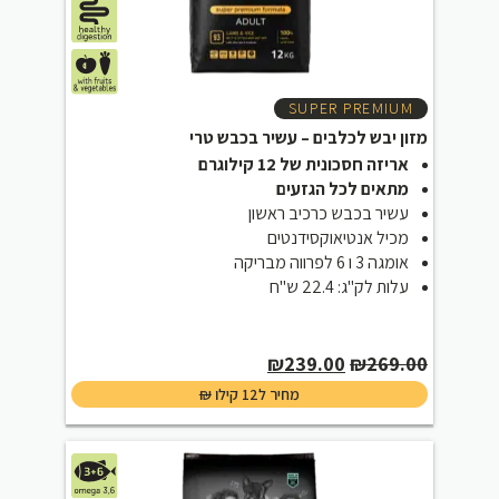
SUPER PREMIUM
מזון יבש לכלבים – עשיר בכבש טרי
אריזה חסכונית של 12 קילוגרם
מתאים לכל הגזעים
עשיר בכבש כרכיב ראשון
מכיל אנטיאוקסידנטים
אומגה 3 ו 6 לפרווה מבריקה
עלות לק"ג: 22.4 ש"ח
Current
Original
₪
239.00
₪
269.00
price
price
₪
מחיר ל12 קילו
is:
was:
₪239.00.
₪269.00.