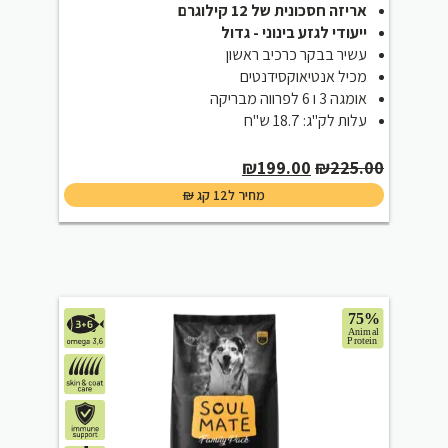
אריזה חסכונית של 12 קילוגרם
ייעודי לגזע בינוני - גדול
עשיר בבקר כרכיב ראשון
מכיל אנטיאוקסידנטים
אומגה 3 ו 6 לפרווה מבריקה
עלות לק"ג: 18.7 ש"ח
Current
Original
₪
199.00
₪
225.00
price
price
₪
מחיר ל12 קג
is:
was:
₪199.00.
₪225.00.