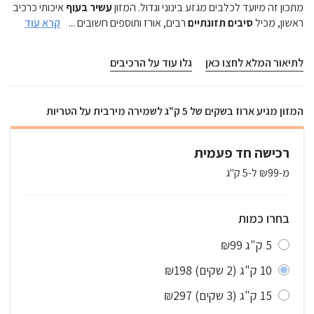
מתכון זה מיועד לכלבים מגזע בינוני וגדול. המזון
עשיר בעוף
איכותי כרכיב
קרא עוד
רבים, אורז ותוספים חשובים התורמים
...
סיבים תזונתיים
ראשון, מכיל
לפעילות
תקינה
של מערכת העיכול. בנוסף מכיל המתכון גלוקוזמין
וכונדרואיטין המחזקים את תפקוד מערכות הגוף, המפרקים והסחוסים
לתיאור המלא לחצו כאן
גלו עוד על הרכיבים
ומכיל גם
אומגה 3 ואומגה 6
לעור בריא ו
פרווה מבריקה
! למתוקה שלנו
שמפיצה אהבה וליקוקים על האריזה קוראים
קרמבו
, כלבה מעורבת בכל
טוב ובגודל בינוני שמקבלת במזון חלבון איכותי ואת כל
הויטמינים
המזון מגיע ארוז בשקים של 5 ק"ג לשמירה מירבית על הטריות
והמינרלים
שהיא צריכה כדי להמשיך ולאהוב את כולם.
רכישה חד פעמית
מ-₪99 ל-5 ק"ג
בחרו כמות
₪99
5 ק"ג
₪198
(2 שקים)
10 ק"ג
₪297
(3 שקים)
15 ק"ג