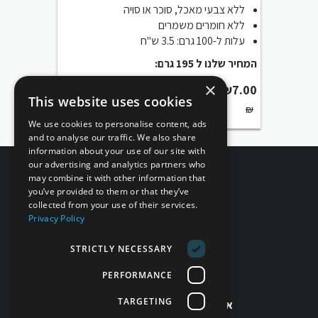
ללא צבעי מאכל, סוכר או סויה
ללא חומרים משמרים
עלות ל-100 גרם: 3.5 ש"ח
המחיר שלנו ל 195 גרם:
×
₪
7.00
This website uses cookies
₪
We use cookies to personalise content, ads
and to analyse our traffic. We also share
information about your use of our site with
our advertising and analytics partners who
may combine it with other information that
you’ve provided to them or that they’ve
collected from your use of their services.
Privacy Policy
STRICTLY NECESSARY
מחזירים אהבה!
PERFORMANCE
זמינים לשירותך!
TARGETING
אפשר גם בטלפון 077-998-5397