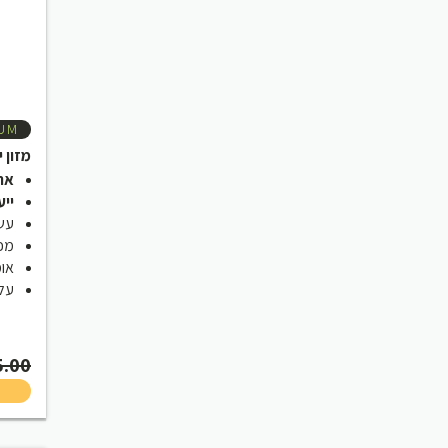
UM
מזון 
אריז
ייע
עשי
מכי
אומגה 3 ו
עלות
5.00