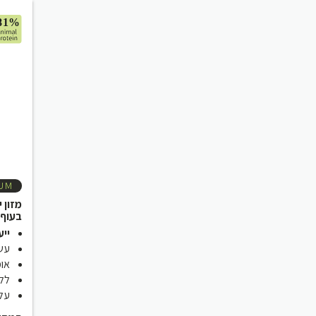
UM
מזון 
בעוף
ייע
עשי
אומגה 3 ו
לל
עלות