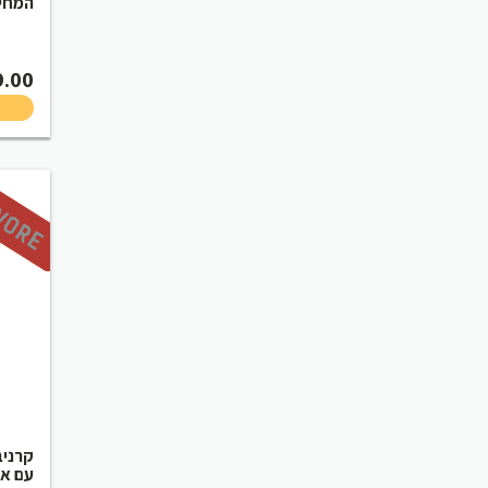
המחיר ש
9.00
קרניב
עם אק