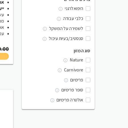
אריז
היפואלרגני
ייע
עשי
כלבי עבודה
מכי
אומגה 3 ו
לשמירה על המשקל
עכש
סנסטיב/בעיות עיכול
0.00
סוג המזון
Nature
Carnivore
פרימיום
סופר פרימיום
אולטרה פרימיום