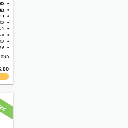
מכיל 72% סלמ
מת
היפ
מהד
בעל
עשי
מתא
עלות
המחיר ש
6.00