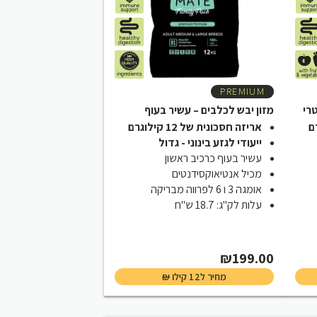
PREMIUM
רי
מזון יבש לכלבים – עשיר בעוף
אריזה חסכונית של 12 קילוגרם
ייעודי לגזע בינוני - גדול
עשיר בעוף כרכיב ראשון
מכיל אנטיאוקסידנטים
אומגה 3 ו 6 לפרווה מבריקה
עלות לק"ג: 18.7 ש"ח
Cur
₪
199.00
מחיר ל12 קילו
₪