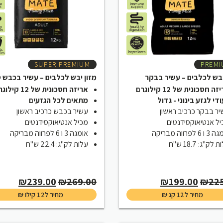
SUPER PREMIUM
PREMI
יבש לכלבים – עשיר בבקר
מזון יבש לכלבים – עשיר בכבש ט
ה חסכונית של 12 קילוגרם
אריזה חסכונית של 12 קילוגרם
ודי לגזע בינוני - גדול
מתאים לכל הגזעים
ר בבקר כרכיב ראשון
עשיר בכבש כרכיב ראשון
ל אנטיאוקסידנטים
מכיל אנטיאוקסידנטים
 6 לפרווה מבריקה
אומגה 3 ו 6 לפרווה מבריקה
 לק"ג: 18.7 ש"ח
עלות לק"ג: 22.4 ש"ח
rent
Original
Current
Original
₪
239.00
₪
269.00
₪
199.00
₪
22
price
price
price
price
מחיר ל12 קג
₪
מחיר ל12 קילו
₪
is:
was:
is:
was: