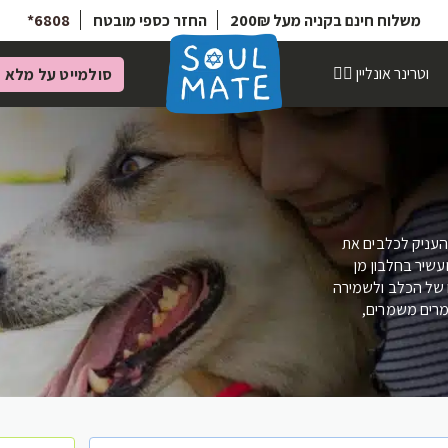
משלוח חינם בקניה מעל 200₪
החזר כספי מובטח
6808*
וטרינר אונליין 👩‍⚕️
סולמייט על מלא
מ
להעניק לכלבים את
עשיר בחלבון מן
פו של הכלב ולשמירה
ומרים משמרים,