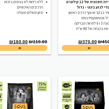
ה חסכונית של 12 קילוגרם
ללא ריחות לא נעימים בזכות
ודי לגזע בינוני - גדול
הרכיבים האיכותיים
ר בבקר או עוף כרכיב ראשון
מזון משלים מעולה
ל אנטיאוקסידנטים
 6 לפרווה מבריקה
יו בהנחה של 80 ש"ח
rent
Original
Current
Original
₪
180.00
₪
210.00
₪
370.00
₪
45
price
price
price
price
₪
₪
is:
was:
is:
was:
0.00.
₪210.00.
₪370.00.
₪450.00.