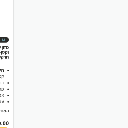
IUM
מזון 
וקטן-
חרקי
חלב
קט
ברי
מתא
אקו
עלות
המחיר ש
9.00