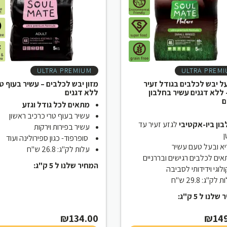
ULTRA PREMIUM
ULTRA PREM
על יבש לכלבים בגודל זעיר
מזון יבש לכלבים – עשיר בעוף ט
 ללא דגנים עשיר בחלבון
ללא דגנים
ם
מתאים לכל גודל וגזע
עשיר בעוף טרי כרכיב ראשון
ון ביו-אקטיבי
לגזע זעיר עד
עשיר בפירות וירקות
ן
סופרפוד- כגון ספירולינה ועוד
א ובעל טעם עשיר
עלות לק"ג: 26.8 ש"ח
ים לכלבים רגישים ובררניים
המחיר שלנו ל 5 ק"ג:
לוגי וידידותי לסביבה
 לק"ג: 29.8 ש"ח
לנו ל 5 ק"ג:
₪
134.00
₪
14