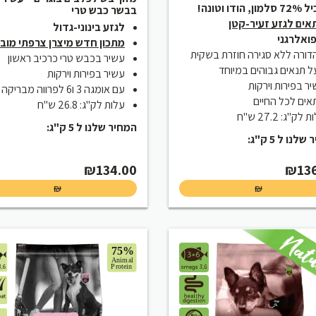
ון, הודו וטונה!
בבשר כבש טרי
אים לגזע זעיר-קטן
לגזע בינוני-גדול
ואלרגני
מתכון חדש מיצרן צרפתי מובי
ורה ללא סגירה חוזרת בשקית
עשיר בכבש טרי כרכיב ראשון
 תנאים גבוהים במיוחד
עשיר בפירות וירקות
ר בפירות וירקות
עם אומגה 3 ו6 לפרווה מבריקה
ים לכל החיים
עלות לק"ג: 26.8 ש"ח
 לק"ג: 27.2 ש"ח
המחיר שלנו ל 5 ק"ג:
לנו ל 5 ק"ג:
₪
134.00
₪
13
₪
₪