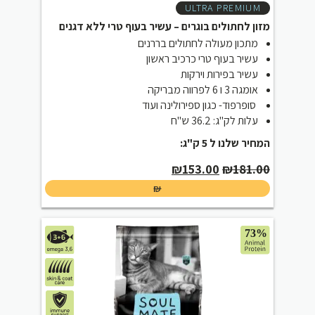
ULTRA PREMIUM
מזון לחתולים בוגרים – עשיר בעוף טרי ללא דגנים
מתכון מעולה לחתולים בררנים
עשיר בעוף טרי כרכיב ראשון
עשיר בפירות וירקות
אומגה 3 ו 6 לפרווה מבריקה
סופרפוד- כגון ספירולינה ועוד
עלות לק"ג: 36.2 ש"ח
המחיר שלנו ל 5 ק"ג:
Current
Original
₪
153.00
₪
181.00
price
price
₪
is:
was:
₪153.00.
₪181.00.