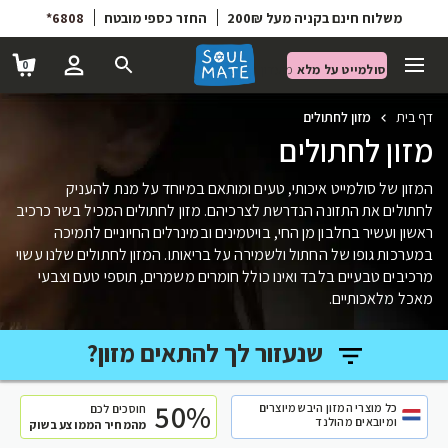
משלוח חינם בקניה מעל 200₪
החזר כספי מובטח
6808*
0
סולמייט על מלא
מועדון הטבות
דף בית
מזון לחתולים
מזון לחתולים
המזון של סולמייט איכותי, טעים ומותאם במיוחד על מנת להעניק
לחתולים את התזונה הנדרשת לצרכיהם. מזון לחתולים המכיל בשר כרכיב
ראשון ועשיר בחלבון מן החי, בויטמינים ובמינרלים החיוניים לתמיכה
במערכות גופו של החתול ולשמירה על בריאותו. המזון לחתולים שלנו עשוי
מרכיבים טבעיים בלבד ואינו כולל חומרים משמרים, תוספי טעם וצבעי
מאכל מלאכותיים.
שנעזור לך להתאים מזון?
50%
כל מוצרי המזון היבש מיוצרים
חוסכים לכם
ומיובאים מהולנד
מהמחיר הממוצע בשוק