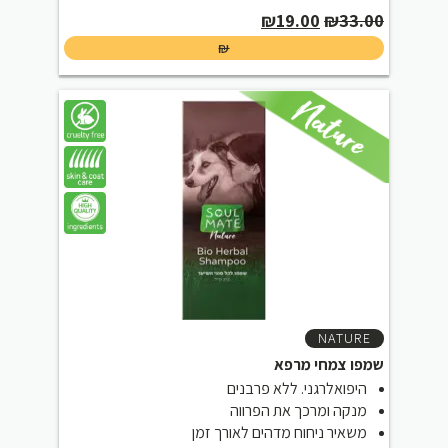
Current
Original
₪
19.00
₪
33.00
price
price
₪
is:
was:
₪19.00.
₪33.00.
NATURE
שמפו צמחי מרפא
היפואלרגני. ללא פרבנים
מנקה ומרכך את הפרווה
משאיר ניחוח מדהים לאורך זמן