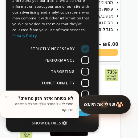
and to analyse our traffic. We also share
מתאימה לכלבים קטנים ולחתולים
information about your use of our site with
עשויה מנירוסטה אל חלד
our advertising and analytics partners who
אנטיבקטריאלית
may combine it with other information that
בסיס גומי נגד החלקה
you’ve provided to them or that they’ve
בגדלים שונים
collected from your use of their services.
Privacy Policy
Price
₪
13.00
–
₪
6.00
STRICTLY NECESSARY
range:
₪
₪6.00
PERFORMANCE
through
₪13.00
TARGETING
FUNCTIONALITY
UNCLASSIFIED
DECLINE ALL
ACCEPT ALL
SHOW DETAILS