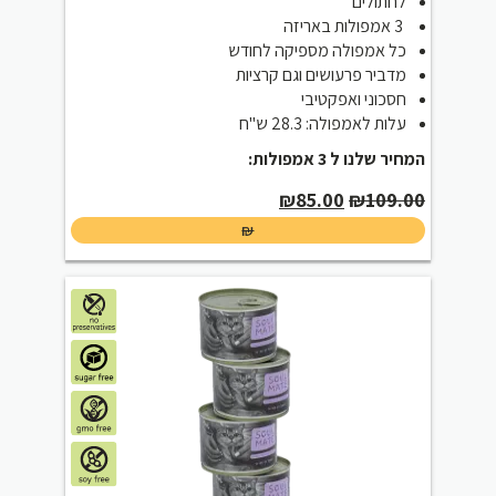
לחתולים
3 אמפולות באריזה
כל אמפולה מספיקה לחודש
מדביר פרעושים וגם קרציות
חסכוני ואפקטיבי
עלות לאמפולה: 28.3 ש"ח
המחיר שלנו ל 3 אמפולות:
Current
Original
₪
85.00
₪
109.00
price
price
₪
is:
was:
₪85.00.
₪109.00.