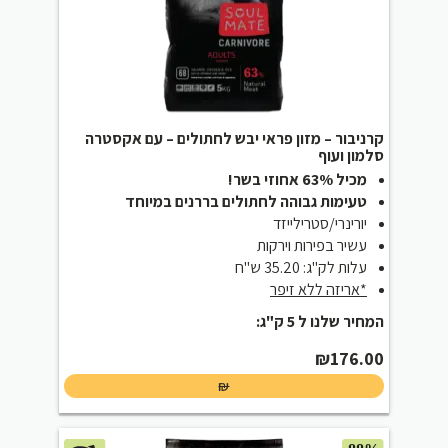
קרניבור – מזון פראי יבש לחתולים – עם אקסטרה
סלמון ועוף
מכיל 63% אחוזי בשר!
טעימות גבוהה לחתולים בררנים במיוחד
יורינרי/סטרילייזד
עשיר בפירות וירקות
עלות לק"ג: 35.20 ש"ח
*אריזה ללא זיפר
המחיר שלנו ל 5 ק"ג:
₪
176.00
₪