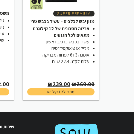
משטח
SUPER PREMIUM
גיר
מזון יבש לכלבים – עשיר בכבש טרי
ניק
אריזה חסכונית של 12 קילוגרם
עיס
מתאים לכל הגזעים
שימ
עשיר בכבש כרכיב ראשון
מכיל אנטיאוקסידנטים
אומגה 3 ו 6 לפרווה מבריקה
עלות לק"ג: 22.4 ש"ח
Current
Original
2.00
₪
239.00
₪
269.00
price
price
₪
מחיר ל12 קילו
is:
was:
₪239.00.
₪269.00.
שירות ו