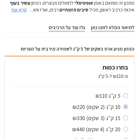
מתכון זה מותאם באופן
אופטימלי
לחתולים מבוגרים. המזון
עשיר בעוף
רבים, אורז ותוספים חשובים
קרא עוד
...
סיבים תזונתיים
איכותי כרכיב ראשון, מכיל
התורמים לפעילות
תקינה
של מערכות הגוף ולשמירה על תפקודן התקין.
מתכון זה בעל נוסחה דנטלית המסייעת ל
שמירה על השיניים
בשלב הזה
לתיאור המלא לחצו כאן
גלו עוד על הרכיבים
של חיי החתול וכן מסייע
להפחית בתופעת כדורי השיער
. המזון מכיל
אומגה 3 ואומגה 6
לעור בריא ו
פרווה מבריקה!
הדוגמנית הבריטית שעל
האריזה היא מישמיש שלנו שחולמת בהקיץ על פינוקים אתנו בספה.
המזון מגיע ארוז בשקים של 5 ק"ג לשמירה מירבית על הטריות
בחרו כמות
מ-₪110 ל-5 ק"ג
₪110
5 ק"ג
₪220
(2 שקים)
10 ק"ג
₪330
(3 שקים)
15 ק"ג
₪440
(4 שקים)
20 ק"ג