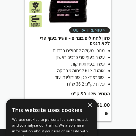
ULTRA PREMIUM
מזון לחתולים בוגרים – עשיר בעוף טרי
ללא דגנים
מתכון מעולה לחתולים בררנים
עשיר בעוף טרי כרכיב ראשון
עשיר בפירות וירקות
אומגה 3 ו 6 לפרווה מבריקה
סופרפוד- כגון ספירולינה ועוד
עלות לק"ג: 36.2 ש"ח
המחיר שלנו ל 5 ק"ג:
×
Current
Original
₪
153.00
₪
181.00
This website uses cookies
price
price
₪
is:
was:
We use cookies to personalise content, ads
₪153.00.
₪181.00.
and to analyse our traffic. We also share
information about your use of our site with