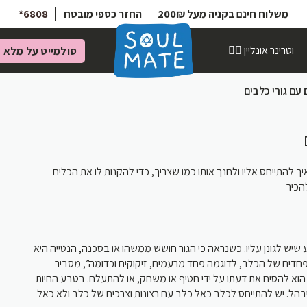
6808*
החזר כספי מובטח
משלוח חינם בקניה מעל 200₪
וטרינר אונליין 👩‍⚕️
סולמייט על מלא
מ
 עם גורי כלבים
 להתייחס אליו ולחנך אותו כמו שצריך, כדי להקנות לו את הכלים
הכיר
ע שיש לגונן עליו. כשנראה כי הגור חושש ממשהו או בסכנה, הנטייה היא
חדים של הכלב, לדוגמה פחד מרעמים, זיקוקים וכדומה”, מסביר
, “ להסיח את דעתו על ידי חטיף או משחק, או להתעלם. בטבע החיות
בהל. יש להתייחס לכלב כאל כלב עם רצונות וצרכים של כלב ולא כאל