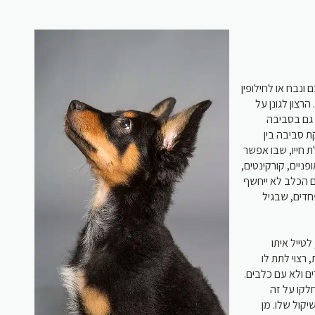
ונבח או לחילופין
רצון לגונן על
 גם בסביבה
ת סביבה בין
ת חייו, שבו אפשר
פניים, קורקינטים
ם הכלב לא ייחשף
פחדים, שבגיל
טייל איתו
 רצוי לתת לו
ים ולא עם כלבים
“לקו על זה
קול שלו. מן