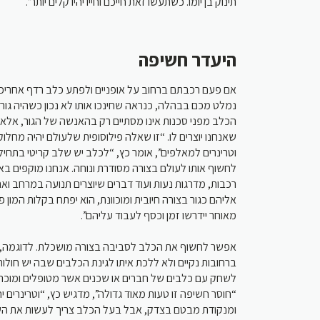
תינוק בן יומו. כשתעשו זאת חייכם וחייו יהיו קלים יותר”.
היעדר חשיפה
אם פעם רכבתם ברחוב על אופניים ולפתע כלב רדף אחריכם 
נמלט מכם בבהלה, כנראה שחינכו אותו לא נכון כשהיה גור. ה
הכלב מפני סכנות אינו מסתיים רק בהאנשה של הגור, אלא
שאנחנו יוצרים לו. “זו שאלה פילוסופית שלעולם יהיה מחלוק
וטרינרים למאלפים”, אומר כץ, “לכלב יש שלב קריטי בתחיל
לחשוף אותו לעולם בצורה מסודרת ונוחה. אנחנו מוקפים באו,
רכבות, מדרגות נעות ועוד דברים שיוצרים תנועה במרחב וא
אליהם כגור בצורה חיובית ומוכוונת, הוא יפתח בקלות המון 
מאוחר יידרשו זמן וכסף לעבוד עליהם”.
אפשר לחשוף את הכלב לסביבה בצורה מושכלת. לדוגמה, ל
ברחובות נקיים ולא ללכת איתו לגינת הכלבים שבה יש חולות,
לשחק עם כלבים של חברים או שכנים אשר מטופלים ומוכר.
חוסר חשיפה זו טעות מאוד גדולה”, מדגיש כץ, “וטרינרים יח
ומנקודת מבטם בצדק, אבל בעל הכלב צריך לעשות את השי