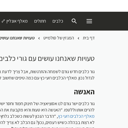
כלבים
חתולים
מאלף אונליין 🦴
דף בית
המגזין של סולמייט
טעויות שאנחנו עושים
טעויות שאנחנו עושים עם גורי כלבים
גור כלבים חדש גורם לשמחה והתרגשות, אבל צריך לדעת איך
לגדול נכון. מאלף הכלבים רועי כץ עם כמה טיפים שחשוב ל
האנשה
גור כלבים ישר גורם לנו אסוציאציה של תינוק חמוד וחסר יש
להרים אותו וללטפו. “האנשה היא טעות והיא מקבעת את הפ
מאלף הכלבים רועי כץ
הדבר הנכון לעשות כשכלב נלחץ הוא
לא רצות בבהלה כשיש רעמים, נכון? גם הכלב לא צריך להי