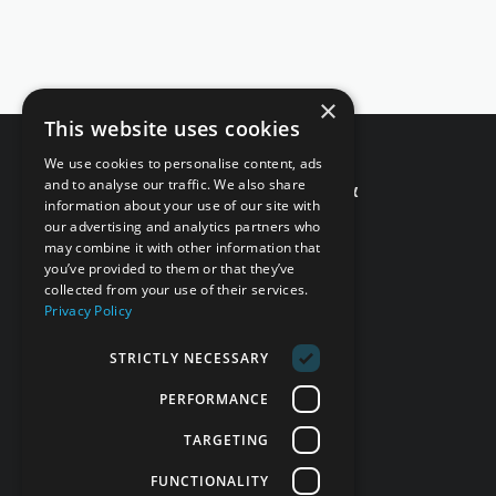
×
This website uses cookies
We use cookies to personalise content, ads
זמינים לשירותך!
and to analyse our traffic. We also share
אפשר גם בטלפון 077-998-5397
information about your use of our site with
6808*
our advertising and analytics partners who
may combine it with other information that
you’ve provided to them or that they’ve
עקבו אחרינו
collected from your use of their services.
Privacy Policy
STRICTLY NECESSARY
PERFORMANCE
TARGETING
FUNCTIONALITY