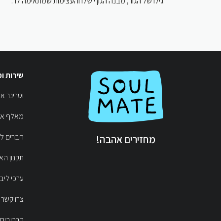
גילו של הגור, מבנה הגוף שלו והעצימות שמתאימה לו”.
שירות ו
וטרי 👩‍⚕️
מאלף  🦴
חברים  ♥
מחזירים אהבה!
תקנון הא
ערכי ליב
צרו קשר
הרכיבים 