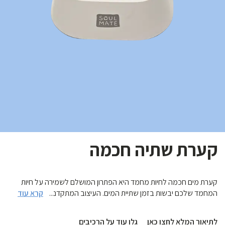
קערת שתיה חכמה
קערת מים חכמה לחיות מחמד היא הפתרון המושלם לשמירה על חיות
קרא עוד
המחמד שלכם יבשות בזמן שתיית המים. העיצוב המתקדם של הקערה
...
כולל צלחת צפה ופתח לשתיית מים במרכזה. בכך מונעת מהמים להישפך
ומפחיתה משמעותית את ההשפרצות והטפטופים מסביב.
לתיאור המלא לחצו כאן
גלו עוד על הרכיבים