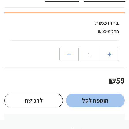
בחרו כמות
החל מ-₪59
₪59
הוספה לסל
לרכישה