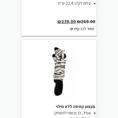
עלות לק"ג: 22.4 ש"ח
Current
Original
₪
239.00
₪
269.00
price
price
₪
מחיר ל12 קילו
is:
was:
₪239.00.
₪269.00.
צעצוע קטיפה ללא מילוי
עמיד, רך ובטוח למשחק