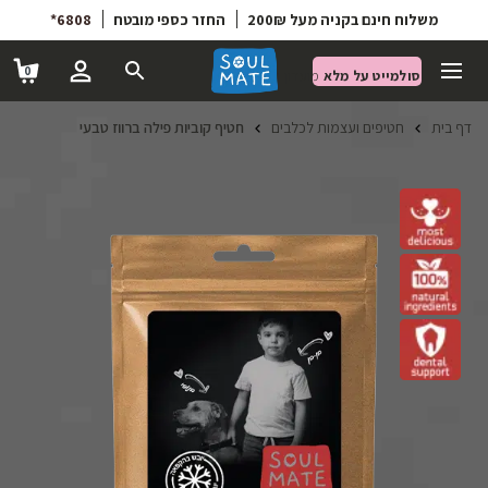
6808*
החזר כספי מובטח
משלוח חינם בקניה מעל 200₪
0
סולמייט על מלא
מועדון הטבות
דף בית
חטיפים ועצמות לכלבים
חטיף קוביות פילה ברווז טבעי