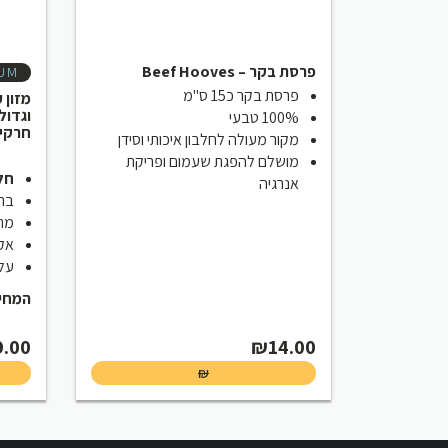
פרסת בקר – Beef Hooves
IUM
פרסת בקר כ15 ס"מ
מזון 
וגדול
100% טבעי
חרקי
מקור מעולה לחלבון איכותי וסידן
מושלם להפגת שעמום ופריקת
חלב
אנרגיה
ברי
מתא
אקו
עלות
המחיר :
9.00
₪
14.00
₪