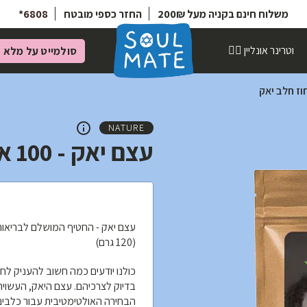
6808*
החזר כספי מובטח
משלוח חינם בקניה מעל 200₪
וטרינר אונליין 👩‍⚕️
סולמייט על מלא
מ
NATURE
עצם יאק - 100 אחוז חלב יאק
(120 גרם)
כולנו יודעים כמה חשוב להעניק לחב
הבחירה האולטימטיבית עבור כלבים!