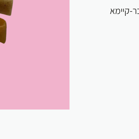
ון בר-קיימא