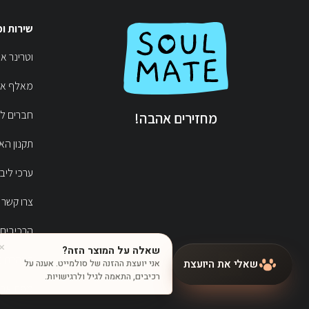
שירות ו
וטרי 👩‍⚕️
מאלף  🦴
חברים  ♥
מחזירים אהבה!
תקנון הא
ערכי ליב
צרו קשר
הרכיבים 
הצהרת נג
מפת את