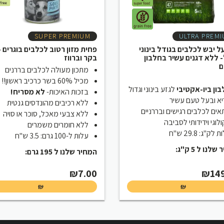
SUPER PREMIUM
ULTRA PREM
על יבש לכלבים בגודל בינוני
פחית מזון רטוב לכלבים בוגרים –
- ללא דגנים עשיר בחלבון
בקר וברווז
ם
מתכון מעולה לכלבים בררנים
מכיל 60% בשר כרכיב ראשון!!
ון ביו-אקטיבי
לגזע בינוני וגדול
בזכות האיכות-
לא מסריח!
א ובעל טעם עשיר
ללא רכיבים מהונדסים גנטית
ים לכלבים רגישים ובררניים
ללא צבעי מאכל, סוכר או סויה
לוגי וידידותי לסביבה
ללא חומרים משמרים
 לק"ג: 29.8 ש"ח
עלות ל-100 גרם: 3.5 ש"ח
שלנו ל 5 ק"ג
המחיר שלנו ל 195 גרם:
₪
7.00
₪
14
₪
₪