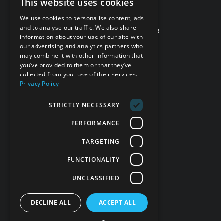
This website uses cookies
We use cookies to personalise content, ads
זמינים לשירותך!
and to analyse our traffic. We also share
אפשר גם בטלפון 077-998-5397
information about your use of our site with
6808*
our advertising and analytics partners who
may combine it with other information that
you’ve provided to them or that they’ve
עקבו אחרינו
collected from your use of their services.
Privacy Policy
STRICTLY NECESSARY
PERFORMANCE
TARGETING
FUNCTIONALITY
UNCLASSIFIED
DECLINE ALL
ACCEPT ALL