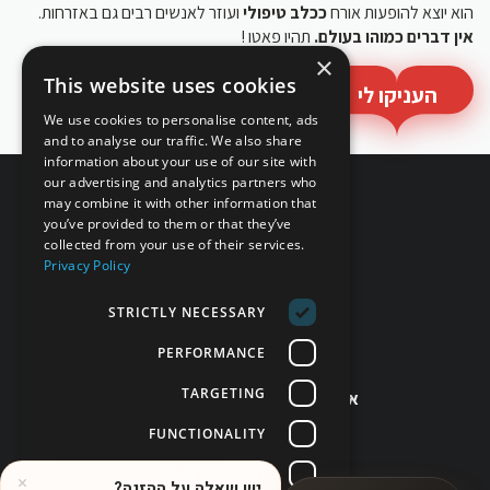
הוא יוצא להופעות אורח
ככלב טיפולי
ועוזר לאנשים רבים גם באזרחות.
אין דברים כמוהו בעולם.
תהיו פאטו !
×
This website uses cookies
העניקו לי
We use cookies to personalise content, ads
and to analyse our traffic. We also share
information about your use of our site with
our advertising and analytics partners who
may combine it with other information that
you’ve provided to them or that they’ve
collected from your use of their services.
Privacy Policy
STRICTLY NECESSARY
מחזירים אהבה!
PERFORMANCE
זמינים לשירותך!
TARGETING
אפשר גם בטלפון 077-998-5397
6808*
FUNCTIONALITY
UNCLASSIFIED