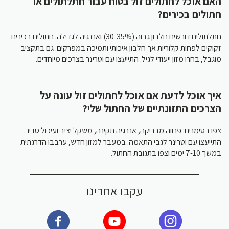
האם אוכל לחתולים זול בטוח עבור חתלתולים או
חתולים בכירים?
חתלתולים דורשים חלבון גבוה (30-35%) ואנרגיה לגדילה. חתולים בכירים
זקוקים לפחות קלוריות אך חלבון איכותי ותמיכה במפרקים. גם בתקציב
מוגבל, בחרו מזון ייעודי לגיל. התייעצו עם וטרינר בצרכים מיוחדים.
איך אוכל לדעת אם אוכל לחתולים זול עונה על
הצרכים התזונתיים של החתול שלי?
צפו בסימנים: פרווה מבריקה, אנרגיה תקינה, משקל יציב ועיכול סדיר.
התייעצו עם וטרינר לגבי התאמה. במעבר למזון חדש, ערבבו הדרגתית
במשך 7-10 ימים וצפו בתגובת החתול.
עקבו אחרינו