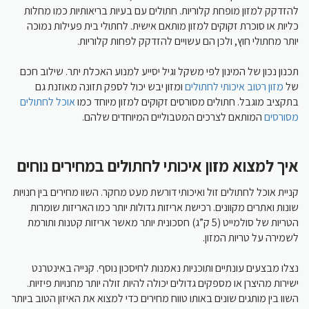
להזדקק למזון מופחת קלוריות. חתולים עם בעיות בריאותיות כמו מחלות
כליות או סוכרת זקוקים למזון מותאם אישית. לחתולי בית פעילות נמוכה
יותר מחתולי חוץ, ולכן הם עשויים להזדקק לפחות קלוריות.
תכנון נכון של המינון לפי משקל וגיל יסייע למנוע האכלת יתר. שילוב חכם
של
מזון רטוב איכותי לחתולים
ומזון יבש יכול לספק תזונה מאוזנת גם
בתקציב מוגבל. חתולים מסורסים זקוקים למזון מיוחד כמו
אוכל לחתולים
מסורסים
המותאם לצרכים המטבוליים המיוחדים שלהם.
איך למצוא מזון איכותי לחתולים במחירים נוחים
קניית אוכל לחתולים זול ואיכותי דורשת מעט מחקר. השוו מחירים בין חנויות
שונות ואתרים מקוונים. רכישת אריזות גדולות יותר כמו האריזות שומרות
הטריות של סולמייט (5 ק”ג) חסכונית יותר מאשר אריזות קטנות ותורמת
לשמירה על טריות המזון.
נצלו מבצעים עונתיים ותוכניות נאמנות לחיסכון נוסף. קנייה באינטרנט
ישירות מהיצרן או מספקים גדולים יכולה להיות זולה יותר מחנויות פיזיות.
השוו בין מותגים שונים באותו טווח מחירים כדי למצוא את האיזון הטוב ביותר