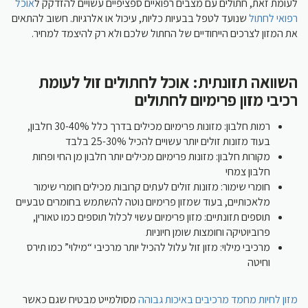
לעומת זאת, חתולים עם מצבים רפואיים ספציפיים עשויים להזדקק ל
אוכל
רפואי לחתול
שנועד לטפל בבעיות כליות, עיכול או אלרגיות. חשוב להתאים
את המזון לצרכים הייחודיים של החתול שלכם ולא רק להיצמד למחיר.
השוואה תזונתית: אוכל לחתולים זול לעומת
רכיבי מזון פרימיום לחתולים
רמות חלבון: מזונות פרימיום מכילים בדרך כלל 30-40% חלבון,
בעוד מזונות זולים יותר עשויים להכיל 25-30% בלבד
מקורות חלבון: מזונות פרימיום מכילים יותר חלבון מן החי ופחות
חלבון צמחי
חומרי שימור: מזונות זולים לעתים קרובות מכילים חומרי שימור
מלאכותיים, בעוד שמזון פרימיום נוטה להשתמש בחומרים טבעיים
תוספים תזונתיים: מזון פרימיום עשוי לכלול תוספים כמו טאורין,
פרוביוטיקה וחומצות שומן חיוניות
מרכיבי מילוי: מזון זול עלול להכיל יותר מרכיבי “מילוי” כמו תירס
וחיטה
מזון לחיות מחמד מרכיבים באיכות גבוהה
מסולמייט מבטיח שגם כאשר