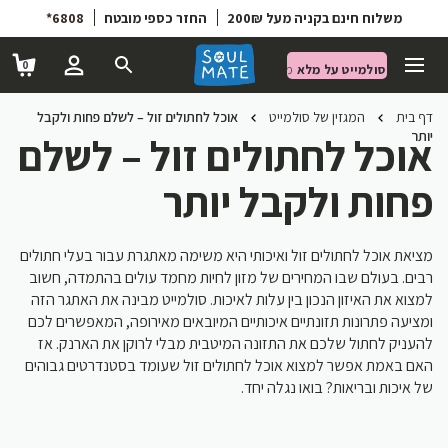
6808*
החזר כספי מובטח
משלוח חינם בקניה מעל 200₪
0
סולמייט על מלא
מועדון הטבות
דף בית
המגזין של סולמייט
אוכל לחתולים זול – לשלם פחות ולקבל
יותר
אוכל לחתולים זול – לשלם
פחות ולקבל יותר
מציאת אוכל לחתולים זול ואיכותי היא משימה מאתגרת עבור בעלי חתולים
רבים. בעולם שבו המחירים של מזון לחיות מחמד עולים בהתמדה, חשוב
למצוא את האיזון הנכון בין עלות לאיכות. סולמייט מבינה את האתגר הזה
ומציעה פתרונות תזונתיים איכותיים המיובאים מאירופה, המאפשרים לכם
להעניק לחתול שלכם את התזונה המיטבית מבלי לרוקן את הארנק. אז
האם באמת אפשר למצוא אוכל לחתולים זול שעומד בסטנדרטים גבוהים
של איכות ובריאות? בואו נגלה יחד.